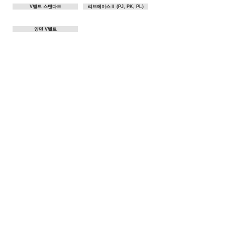
V벨트 스텐다드
리브에이스Ⅱ (PJ, PK, PL)
양면 V벨트
V 벨트 / 전동용 평벨트
​우레탄 (URETHANE)
우레탄 폴리반로프
우레탄 라운드 벨트
반플렉스 스크럼 / 반플렉스
우레탄 평벨트
우레탄 V벨트
PS벨트
반코드 라운드 벨트 / V벨트