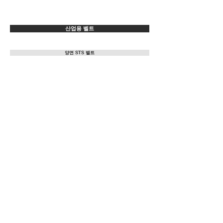
산업용 벨트
양면 STS 벨트
DS2M 도면
DS8M 도면
DS3M 도면
DS14M 도면
DS5M 도면
서울시 성동구 청계천로 464 대명빌딩
사업자등록번호
I
211-88-61319